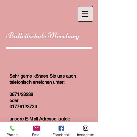
Ballettschule Moosburg
Sehr gerne können Sie uns auch
telefonisch erreichen unter:
0871/23238
oder
01776123733
unsere E-Mail Adresse lautet:
ballettamfuerstenhof@gmail.com
Phone
Email
Facebook
Instagram